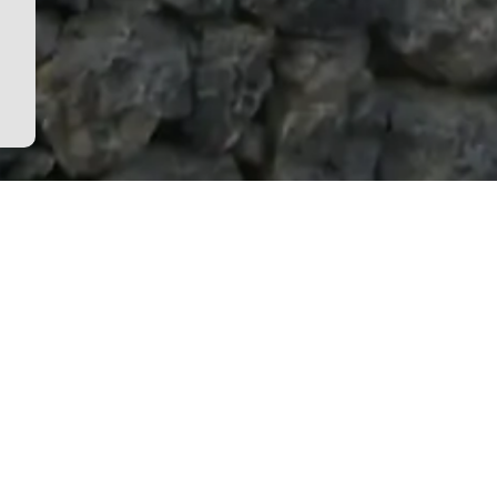
ων υψομετρικών διαφορών και διαφορών πίεσης στο δίκτυ
ασφυκτικά χρονικά περιθώρια για την έναρξη λειτουργίας
είου ( που το εκπαιδεύσαμε στην ξενοδοχειακή πρακτική 
ισμένων ωραρίων για να επιτύχουμε τον σκοπό μας.