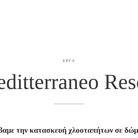
ΕΡΓΑ
ditterraneo
Res
βαμε
την
κατασκευή
χλοοταπήτων
σε
δώμ